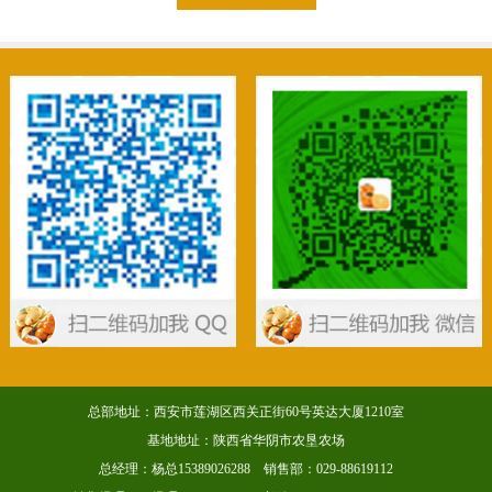
总部地址：西安市莲湖区西关正街60号英达大厦1210室
基地地址：陕西省华阴市农垦农场
总经理：杨总15389026288 销售部：029-88619112